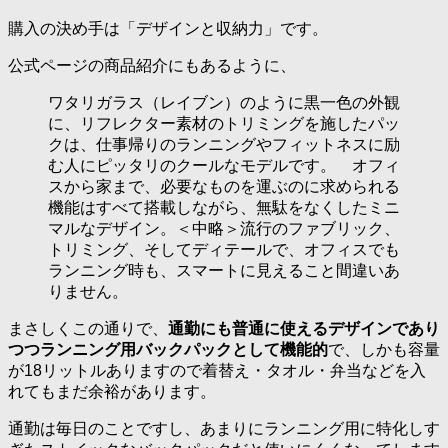
購入の決め手は「デザインと収納力」です。
公式ページの商品紹介にもあるように、
ワタリガラス（レイブン）のように黒一色の外観
に、リフレクター素材のトリミングを施したパッ
クは、仕事帰りのランニングやフィットネスに励
む人にピッタリのクールなモデルです。 オフィ
スから家まで、必要なものを運ぶのに求められる
機能はすべて搭載しながら、無駄をなくしたミニ
マルなデザイン。＜中略＞流行のファブリック、
トリミング、そしてディテールで、オフィスでも
ランニング時も、スマートに見えること間違いあ
りません。
まさしくこの通りで、
通勤にも普通に使えるデザインであり
つつランニング用バックパックとして機能的
で、しかも容量
が18リットルありますので着替え・タオル・弁当などを入
れてもまだ余裕があります。
通勤は毎日のことですし、あまりにランニング用に特化しす