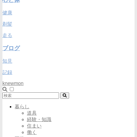
健康
剃髪
走る
ブログ
知見
記録
knewmon
暮らし
道具
経験・知識
住まい
働く