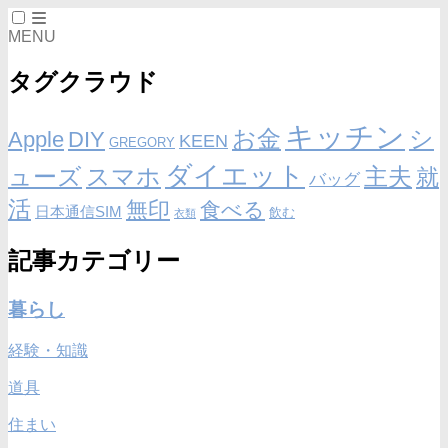
MENU
タグクラウド
キッチン
お金
シ
Apple
DIY
KEEN
GREGORY
ダイエット
ューズ
スマホ
主夫
就
バッグ
活
無印
食べる
日本通信SIM
飲む
衣類
記事カテゴリー
暮らし
経験・知識
道具
住まい