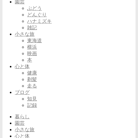
園芸
ぶどう
どんぐり
ハナミズキ
雑記
小さな旅
東海道
横浜
映画
本
心と体
健康
剃髪
走る
ブログ
知見
記録
暮らし
園芸
小さな旅
心と体