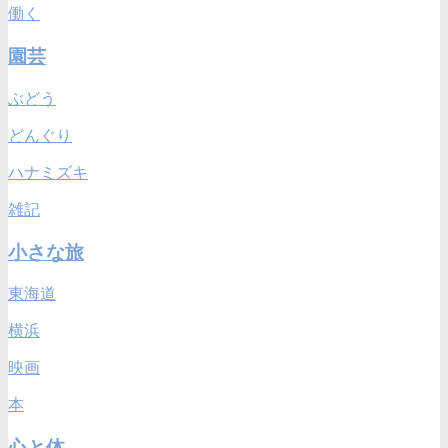
働く
園芸
ぶどう
どんぐり
ハナミズキ
雑記
小さな旅
東海道
横浜
映画
本
心と体