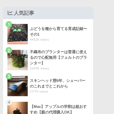
人気記事
1
ぶどうを種から育てる育成記録〜
その1
44828 views
2
不織布のプランターは普通に使え
るので心配無用【フェルトのプラ
ンター】
22498 views
3
スキンヘッド歴6年、シェーバー
のこれまでとこれから
21719 views
4
【Mac】アップルの学割は超おす
すめ【親の代理購入OK】