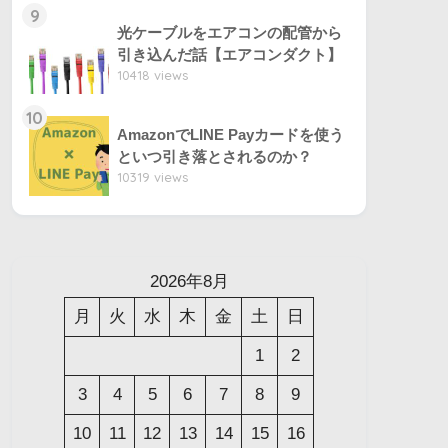
9
光ケーブルをエアコンの配管から
引き込んだ話【エアコンダクト】
10418 views
10
AmazonでLINE Payカードを使う
といつ引き落とされるのか？
10319 views
2026年8月
月
火
水
木
金
土
日
1
2
3
4
5
6
7
8
9
10
11
12
13
14
15
16