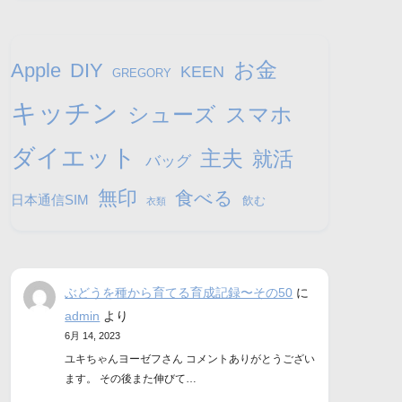
お金
Apple
DIY
KEEN
GREGORY
キッチン
シューズ
スマホ
ダイエット
主夫
就活
バッグ
無印
食べる
日本通信SIM
飲む
衣類
ぶどうを種から育てる育成記録〜その50
に
admin
より
6月 14, 2023
ユキちゃんヨーゼフさん コメントありがとうござい
ます。 その後また伸びて…