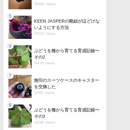
18986 views
5
KEEN JASPERの靴紐がほどけな
いようにする方法
17925 views
6
ぶどうを種から育てる育成記録〜
その2
14479 views
7
無印のスーツケースのキャスター
を交換した
12307 views
8
ぶどうを種から育てる育成記録〜
その3
10768 views