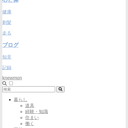
健康
剃髪
走る
ブログ
知見
記録
knewmon
暮らし
道具
経験・知識
住まい
働く