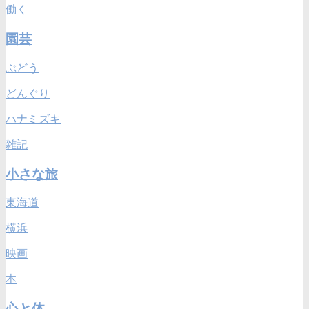
働く
園芸
ぶどう
どんぐり
ハナミズキ
雑記
小さな旅
東海道
横浜
映画
本
心と体