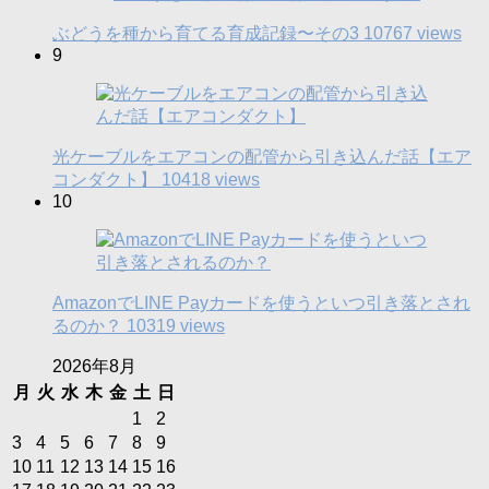
ぶどうを種から育てる育成記録〜その3
10767 views
9
光ケーブルをエアコンの配管から引き込んだ話【エア
コンダクト】
10418 views
10
AmazonでLINE Payカードを使うといつ引き落とされ
るのか？
10319 views
2026年8月
月
火
水
木
金
土
日
1
2
3
4
5
6
7
8
9
10
11
12
13
14
15
16