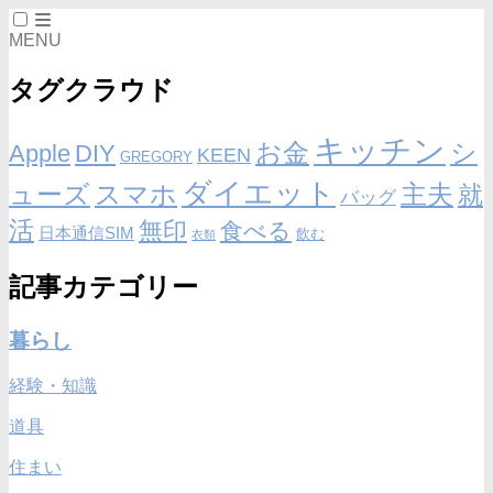
MENU
タグクラウド
キッチン
お金
シ
Apple
DIY
KEEN
GREGORY
ダイエット
ューズ
スマホ
主夫
就
バッグ
活
無印
食べる
日本通信SIM
飲む
衣類
記事カテゴリー
暮らし
経験・知識
道具
住まい