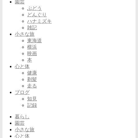
園芸
ぶどう
どんぐり
ハナミズキ
雑記
小さな旅
東海道
横浜
映画
本
心と体
健康
剃髪
走る
ブログ
知見
記録
暮らし
園芸
小さな旅
心と体