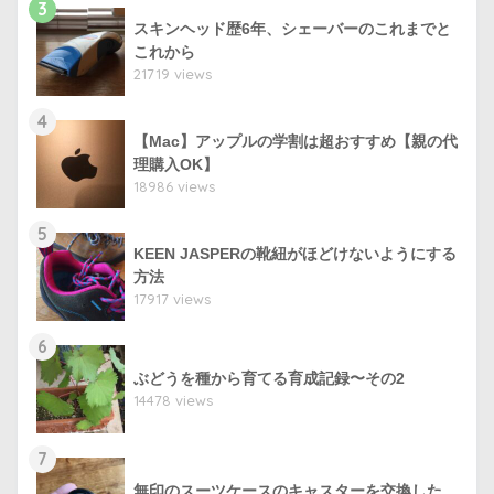
3
スキンヘッド歴6年、シェーバーのこれまでと
これから
21719 views
4
【Mac】アップルの学割は超おすすめ【親の代
理購入OK】
18986 views
5
KEEN JASPERの靴紐がほどけないようにする
方法
17917 views
6
ぶどうを種から育てる育成記録〜その2
14478 views
7
無印のスーツケースのキャスターを交換した