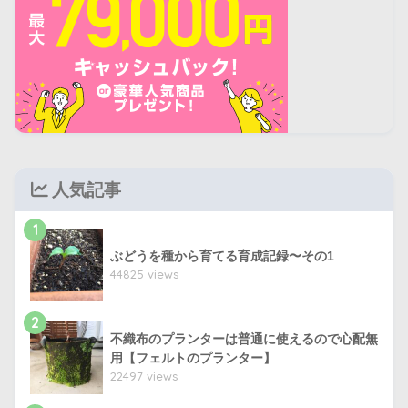
人気記事
1
ぶどうを種から育てる育成記録〜その1
44825 views
2
不織布のプランターは普通に使えるので心配無
用【フェルトのプランター】
22497 views