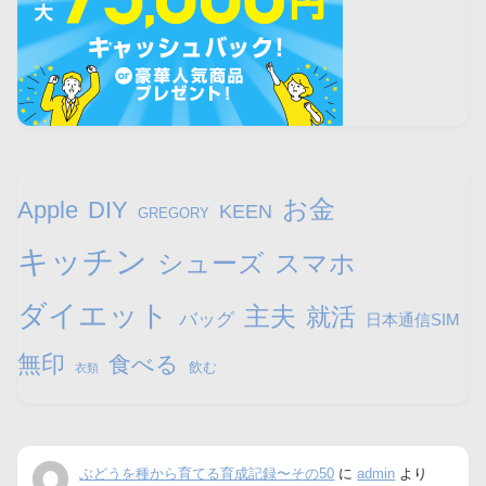
お金
Apple
DIY
KEEN
GREGORY
キッチン
シューズ
スマホ
ダイエット
主夫
就活
バッグ
日本通信SIM
無印
食べる
飲む
衣類
ぶどうを種から育てる育成記録〜その50
に
admin
より