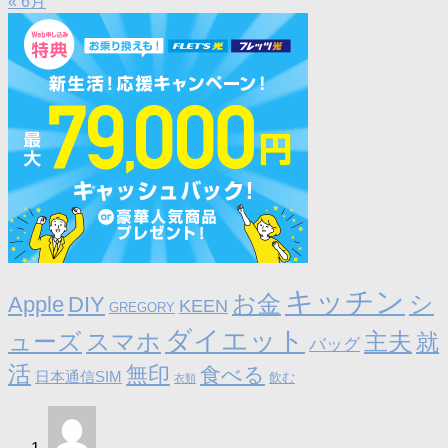
« 6月
キッチン
お金
シ
Apple
DIY
KEEN
GREGORY
ダイエット
ューズ
スマホ
主夫
就
バッグ
活
無印
食べる
日本通信SIM
飲む
衣類