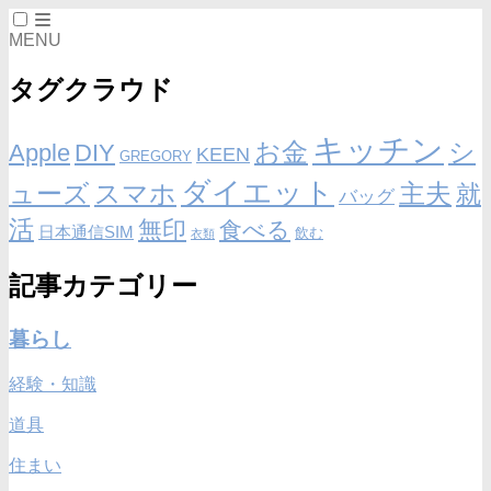
MENU
タグクラウド
キッチン
お金
シ
Apple
DIY
KEEN
GREGORY
ダイエット
ューズ
スマホ
主夫
就
バッグ
活
無印
食べる
日本通信SIM
飲む
衣類
記事カテゴリー
暮らし
経験・知識
道具
住まい