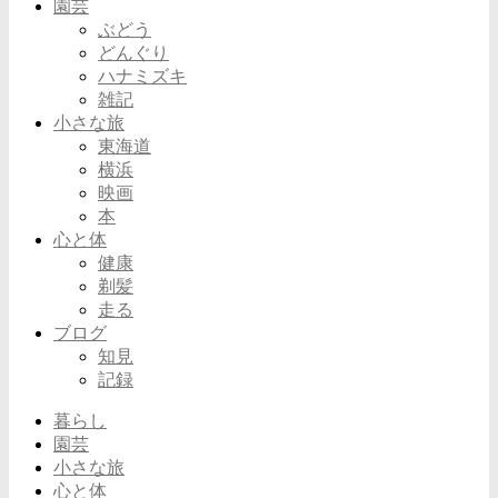
園芸
ぶどう
どんぐり
ハナミズキ
雑記
小さな旅
東海道
横浜
映画
本
心と体
健康
剃髪
走る
ブログ
知見
記録
暮らし
園芸
小さな旅
心と体