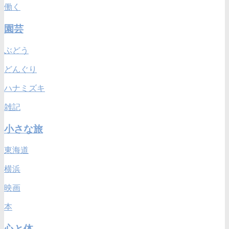
働く
園芸
ぶどう
どんぐり
ハナミズキ
雑記
小さな旅
東海道
横浜
映画
本
心と体