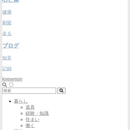
健康
剃髪
走る
ブログ
知見
記録
knewmon
暮らし
道具
経験・知識
住まい
働く