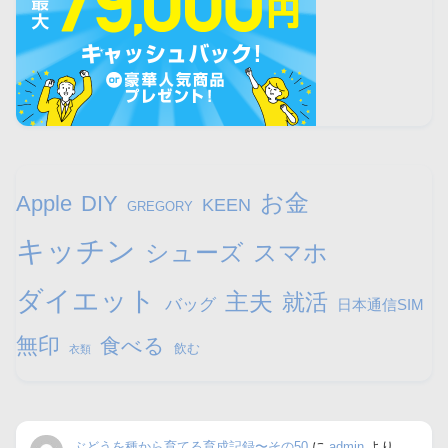
お金
Apple
DIY
KEEN
GREGORY
キッチン
シューズ
スマホ
ダイエット
主夫
就活
バッグ
日本通信SIM
無印
食べる
飲む
衣類
ぶどうを種から育てる育成記録〜その50
に
admin
より