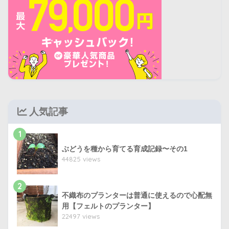
人気記事
1
ぶどうを種から育てる育成記録〜その1
44825 views
2
不織布のプランターは普通に使えるので心配無
用【フェルトのプランター】
22497 views