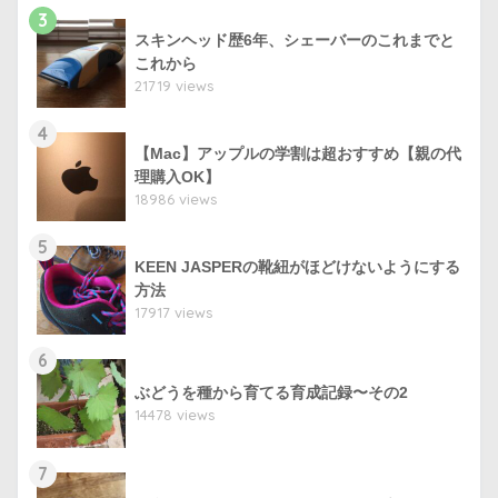
3
スキンヘッド歴6年、シェーバーのこれまでと
これから
21719 views
4
【Mac】アップルの学割は超おすすめ【親の代
理購入OK】
18986 views
5
KEEN JASPERの靴紐がほどけないようにする
方法
17917 views
6
ぶどうを種から育てる育成記録〜その2
14478 views
7