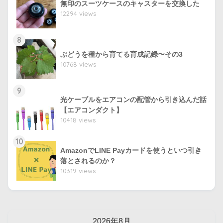
無印のスーツケースのキャスターを交換した
12294 views
8
ぶどうを種から育てる育成記録〜その3
10768 views
9
光ケーブルをエアコンの配管から引き込んだ話
【エアコンダクト】
10418 views
10
AmazonでLINE Payカードを使うといつ引き
落とされるのか？
10319 views
2026年8月