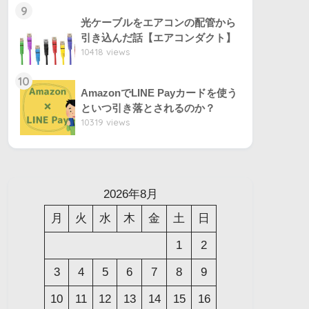
9
光ケーブルをエアコンの配管から
引き込んだ話【エアコンダクト】
10418 views
10
AmazonでLINE Payカードを使う
といつ引き落とされるのか？
10319 views
2026年8月
月
火
水
木
金
土
日
1
2
3
4
5
6
7
8
9
10
11
12
13
14
15
16