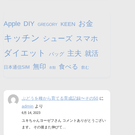
お金
Apple
DIY
KEEN
GREGORY
キッチン
シューズ
スマホ
ダイエット
主夫
就活
バッグ
無印
食べる
日本通信SIM
飲む
衣類
ぶどうを種から育てる育成記録〜その50
に
admin
より
6月 14, 2023
ユキちゃんヨーゼフさん コメントありがとうござい
ます。 その後また伸びて…