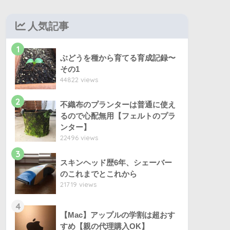
人気記事
1
ぶどうを種から育てる育成記録〜
その1
44822 views
2
不織布のプランターは普通に使え
るので心配無用【フェルトのプラ
ンター】
22496 views
3
スキンヘッド歴6年、シェーバー
のこれまでとこれから
21719 views
4
【Mac】アップルの学割は超おす
すめ【親の代理購入OK】