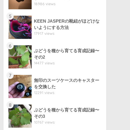
18986 views
5
KEEN JASPERの靴紐がほどけな
いようにする方法
17917 views
6
ぶどうを種から育てる育成記録〜
その2
14477 views
7
無印のスーツケースのキャスター
を交換した
12291 views
8
ぶどうを種から育てる育成記録〜
その3
10767 views