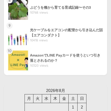
8
ぶどうを種から育てる育成記録〜その3
10768 views
9
光ケーブルをエアコンの配管から引き込んだ話
【エアコンダクト】
10418 views
10
AmazonでLINE Payカードを使うといつ引き
落とされるのか？
10320 views
2026年8月
月
火
水
木
金
土
日
1
2