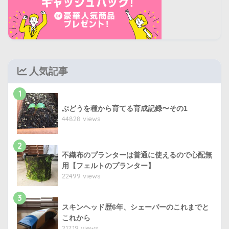
人気記事
1
ぶどうを種から育てる育成記録〜その1
44828 views
2
不織布のプランターは普通に使えるので心配無
用【フェルトのプランター】
22499 views
3
スキンヘッド歴6年、シェーバーのこれまでと
これから
21719 views