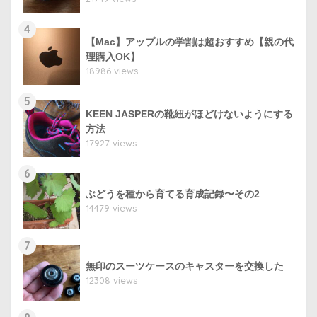
4
【Mac】アップルの学割は超おすすめ【親の代
理購入OK】
18986 views
5
KEEN JASPERの靴紐がほどけないようにする
方法
17927 views
6
ぶどうを種から育てる育成記録〜その2
14479 views
7
無印のスーツケースのキャスターを交換した
12308 views