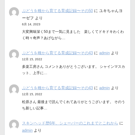
ぶどうを種から育てる育成記録〜その50
に
ユキちゃんヨ
ーゼフ
より
6月 14, 2023
大変興味深く50まで一気に見ました 楽しくてドキドキわくわ
く時々奇声？あげながら…
ぶどうを種から育てる育成記録〜その43
に
admin
より
12月 15, 2022
多楽工房さん コメントありがとうございます。 シャインマスカ
ット、上手に…
ぶどうを種から育てる育成記録〜その43
に
admin
より
12月 15, 2022
松原さん 最後まで読んでくれてありがとうございます。 そのう
ち新しい記事…
スキンヘッド歴6年、シェーバーのこれまでとこれから
に
admin
より