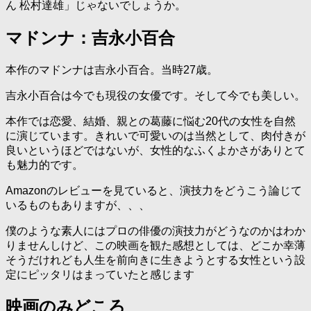
ん 松村達雄」じゃないでしょうか。
マドンナ：吉永小百合
本作のマドンナは吉永小百合。当時27歳。
吉永小百合は今でも現役の女優です。そして今でも美しい。
本作では恋愛、結婚、親との葛藤に悩む20代の女性を自然
に演じています。きれいで可愛いのは当然として、肉付きが
良いというほどではないが、女性的なふくよかさがありとて
も魅力的です。
Amazonのレビューを見ていると、演技力をどうこう論じて
いるものもありますが、、、
僕のような素人にはプロの俳優の演技力がどうなのかはわか
りませんしけど、この映画を観た感想としては、どこか幸薄
そうだけれども人生を前向きに生きようとする女性という設
定にピッタリはまっていたと感じます
映画のみどころ