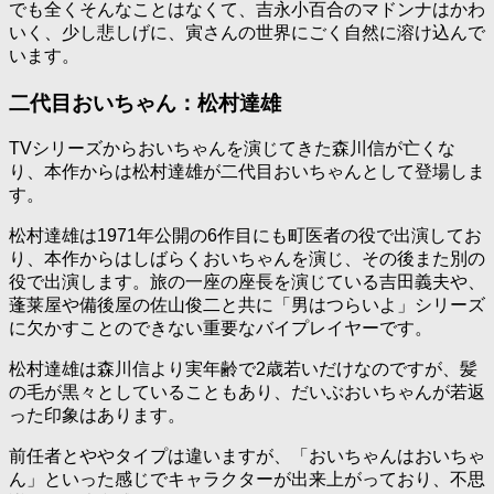
でも全くそんなことはなくて、吉永小百合のマドンナはかわ
いく、少し悲しげに、寅さんの世界にごく自然に溶け込んで
います。
二代目おいちゃん：松村達雄
TVシリーズからおいちゃんを演じてきた森川信が亡くな
り、本作からは松村達雄が二代目おいちゃんとして登場しま
す。
松村達雄は1971年公開の6作目にも町医者の役で出演してお
り、本作からはしばらくおいちゃんを演じ、その後また別の
役で出演します。旅の一座の座長を演じている吉田義夫や、
蓬莱屋や備後屋の佐山俊二と共に「男はつらいよ」シリーズ
に欠かすことのできない重要なバイプレイヤーです。
松村達雄は森川信より実年齢で2歳若いだけなのですが、髪
の毛が黒々としていることもあり、だいぶおいちゃんが若返
った印象はあります。
前任者とややタイプは違いますが、「おいちゃんはおいちゃ
ん」といった感じでキャラクターが出来上がっており、不思