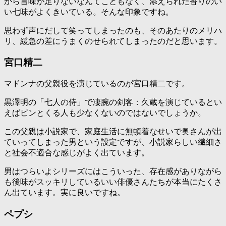
から旨味が足りないなんてこともなく、添えられた香りのい
い七味がよくきいている。そんな印象ですね。
思わず声にだして笑ってしまったのも、そのあたりのメリハ
リ、緩急の差にうまくのせられてしまったのだと思います。
宮口精二
マドンナの父親役を演じているのが宮口精二です。
黒澤明の「七人の侍」で凄腕の剣客：久蔵を演じているとい
えばピンとくる人も少なくないのではないでしょうか。
この父親は小説家で、家庭生活に無頓着なせいで奥さんが出
ていってしまった男という設定ですが、小説家らしい繊細さ
と社会不適合な感じがよく出ています。
男はつらいよシリーズにはこういった、存在感がありながら
も後味がスッキリしているいい俳優さんたちが本当にたくさ
ん出ています。実に良いですね。
ペプシ