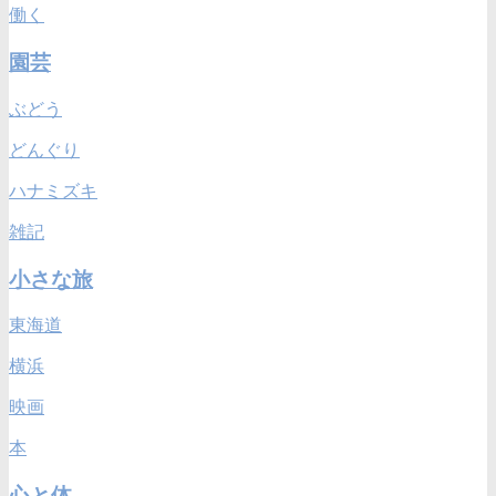
働く
園芸
ぶどう
どんぐり
ハナミズキ
雑記
小さな旅
東海道
横浜
映画
本
心と体