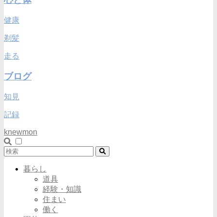
健康
剃髪
走る
ブログ
知見
記録
knewmon
暮らし
道具
経験・知識
住まい
働く