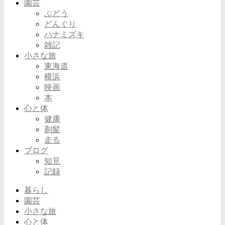
園芸
ぶどう
どんぐり
ハナミズキ
雑記
小さな旅
東海道
横浜
映画
本
心と体
健康
剃髪
走る
ブログ
知見
記録
暮らし
園芸
小さな旅
心と体