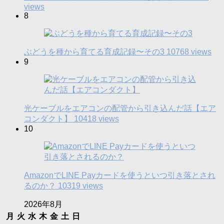
views
8
ぶどうを種から育てる育成記録〜その3
10768 views
9
光ケーブルをエアコンの配管から引き込んだ話【エア
コンダクト】
10418 views
10
AmazonでLINE Payカードを使うといつ引き落とされ
るのか？
10319 views
2026年8月
月
火
水
木
金
土
日