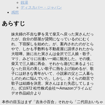
銭湯
ディスカバー・ジャパン
感想
あらすじ
妹夫婦の不吉な夢を見て柴又へ戻った寅さんだっ
たが、自分の部屋が貸間になっているのにむく
れ、下宿探しを始めた。が、案内されたのがとら
やで、しかも手数料を不動産屋に請求されたから
大喧嘩。旅に出た寅さんは金沢で三人娘・歌子、
マリ、みどりに出逢い一緒に観光した。その後、
柴又で三人娘に再会、それから遊びに来るように
なった目元の美しい歌子に熱を上げ始めるが、歌
子には好きな青年がいて、小説家の父と二人暮ら
しのために悩んでいた。しかし、さくらの助言で
歌子は結婚を決意、寅さんはまた失恋してしまっ
た。(C)1972 松竹株式会社〜Amazonプライムビ
デオ作品紹介より
本作の目玉はまず「吉永小百合」それから「二代目おいちゃ