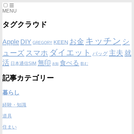
MENU
タグクラウド
キッチン
お金
シ
Apple
DIY
KEEN
GREGORY
ダイエット
ューズ
スマホ
主夫
就
バッグ
活
無印
食べる
日本通信SIM
飲む
衣類
記事カテゴリー
暮らし
経験・知識
道具
住まい