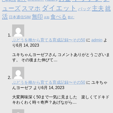
ダイエット
ューズ
スマホ
主夫
就
バッグ
活
無印
食べる
日本通信SIM
飲む
衣類
ぶどうを種から育てる育成記録〜その50
に
admin
よ
り
6月 14, 2023
ユキちゃんヨーゼフさん コメントありがとうございま
す。 その後また伸びて…
ぶどうを種から育てる育成記録〜その50
に
ユキちゃ
んヨーゼフ
より
6月 14, 2023
大変興味深く50まで一気に見ました 楽しくてドキド
キわくわく時々奇声？あげながら…