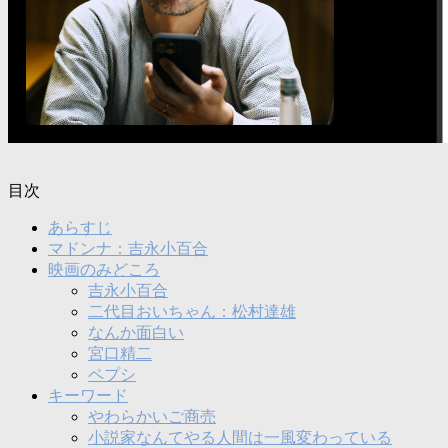
目次
あらすじ
マドンナ：吉永小百合
映画のみどころ
吉永小百合
二代目おいちゃん：松村達雄
なんか面白い
宮口精二
ペプシ
キーワード
やわらかいご商売
小説家なんてやる人間は一風変わっている