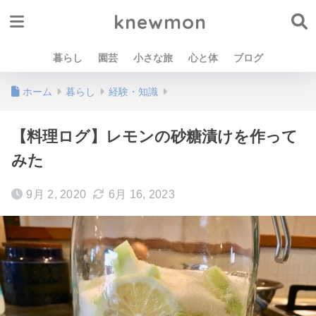
knewmon
暮らし
園芸
小さな旅
心と体
ブログ
ホーム
暮らし
経験・知識
【料理ログ】レモンの砂糖漬けを作って
みた
9月 2, 2020
6月 16, 2023