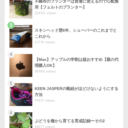
不織布のプランターは普通に使えるので心配無
用【フェルトのプランター】
22495 views
3
スキンヘッド歴6年、シェーバーのこれまでと
これから
21719 views
4
【Mac】アップルの学割は超おすすめ【親の代
理購入OK】
18986 views
5
KEEN JASPERの靴紐がほどけないようにする
方法
17917 views
6
ぶどうを種から育てる育成記録〜その2
14477 views