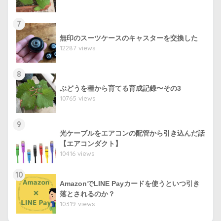
7
無印のスーツケースのキャスターを交換した
12287 views
8
ぶどうを種から育てる育成記録〜その3
10765 views
9
光ケーブルをエアコンの配管から引き込んだ話
【エアコンダクト】
10416 views
10
AmazonでLINE Payカードを使うといつ引き
落とされるのか？
10319 views