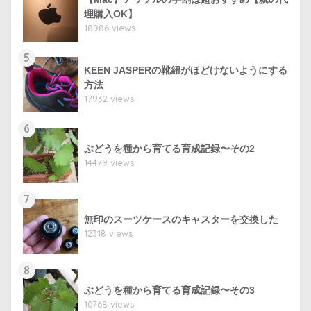
理購入OK】
18986 views
5
KEEN JASPERの靴紐がほどけないようにする
方法
17932 views
6
ぶどうを種から育てる育成記録〜その2
14479 views
7
無印のスーツケースのキャスターを交換した
12318 views
8
ぶどうを種から育てる育成記録〜その3
10768 views