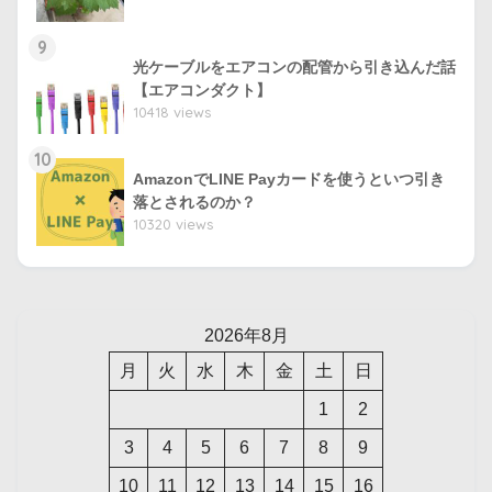
9
光ケーブルをエアコンの配管から引き込んだ話
【エアコンダクト】
10418 views
10
AmazonでLINE Payカードを使うといつ引き
落とされるのか？
10320 views
2026年8月
月
火
水
木
金
土
日
1
2
3
4
5
6
7
8
9
10
11
12
13
14
15
16