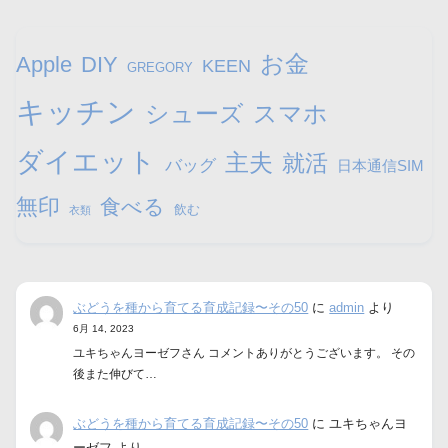
お金
Apple
DIY
KEEN
GREGORY
キッチン
シューズ
スマホ
ダイエット
主夫
就活
バッグ
日本通信SIM
無印
食べる
飲む
衣類
ぶどうを種から育てる育成記録〜その50
に
admin
より
6月 14, 2023
ユキちゃんヨーゼフさん コメントありがとうございます。 その
後また伸びて…
ぶどうを種から育てる育成記録〜その50
に
ユキちゃんヨ
ーゼフ
より