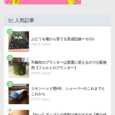
人気記事
1
ぶどうを種から育てる育成記録〜その1
44829 views
2
不織布のプランターは普通に使えるので心配無
用【フェルトのプランター】
22499 views
3
スキンヘッド歴6年、シェーバーのこれまでと
これから
21720 views
4
【Mac】アップルの学割は超おすすめ【親の代