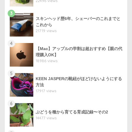
22496 views
3
スキンヘッド歴6年、シェーバーのこれまでと
これから
21719 views
4
【Mac】アップルの学割は超おすすめ【親の代
理購入OK】
18986 views
5
KEEN JASPERの靴紐がほどけないようにする
方法
17917 views
6
ぶどうを種から育てる育成記録〜その2
14477 views