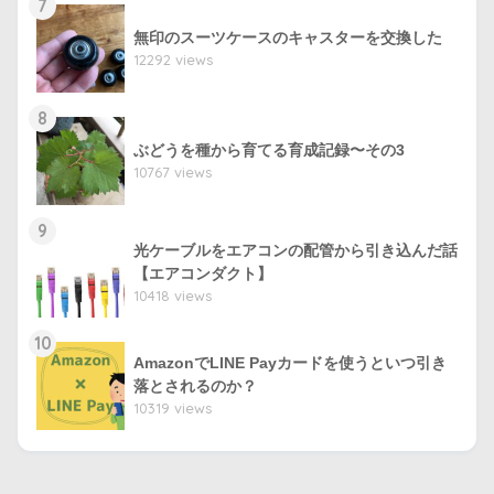
7
無印のスーツケースのキャスターを交換した
12292 views
8
ぶどうを種から育てる育成記録〜その3
10767 views
9
光ケーブルをエアコンの配管から引き込んだ話
【エアコンダクト】
10418 views
10
AmazonでLINE Payカードを使うといつ引き
落とされるのか？
10319 views