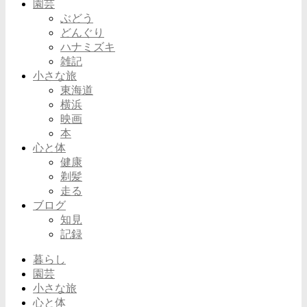
園芸
ぶどう
どんぐり
ハナミズキ
雑記
小さな旅
東海道
横浜
映画
本
心と体
健康
剃髪
走る
ブログ
知見
記録
暮らし
園芸
小さな旅
心と体