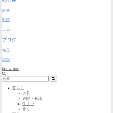
健康
剃髪
走る
ブログ
知見
記録
knewmon
暮らし
道具
経験・知識
住まい
働く