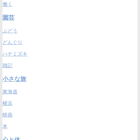
働く
園芸
ぶどう
どんぐり
ハナミズキ
雑記
小さな旅
東海道
横浜
映画
本
心と体