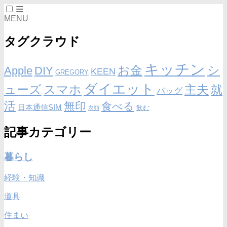
MENU
タグクラウド
キッチン
お金
シ
Apple
DIY
KEEN
GREGORY
ダイエット
ューズ
スマホ
主夫
就
バッグ
活
無印
食べる
日本通信SIM
飲む
衣類
記事カテゴリー
暮らし
経験・知識
道具
住まい