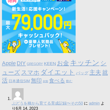
キッチン
お金
シ
Apple
DIY
KEEN
GREGORY
ダイエット
ューズ
スマホ
主夫
就
バッグ
活
無印
食べる
日本通信SIM
飲む
衣類
ぶどうを種から育てる育成記録〜その50
に
admin
よ
り
6月 14, 2023