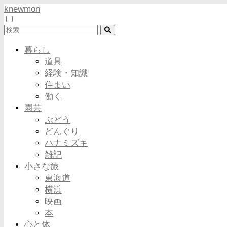
knewmon
暮らし
道具
経験・知識
住まい
働く
園芸
ぶどう
どんぐり
ハナミズキ
雑記
小さな旅
東海道
横浜
映画
本
心と体