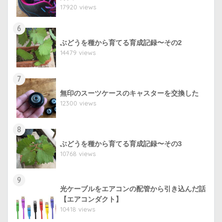
17920 views
6
ぶどうを種から育てる育成記録〜その2
14479 views
7
無印のスーツケースのキャスターを交換した
12300 views
8
ぶどうを種から育てる育成記録〜その3
10768 views
9
光ケーブルをエアコンの配管から引き込んだ話
【エアコンダクト】
10418 views