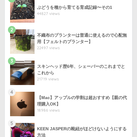
ぶどうを種から育てる育成記録〜その1
44827 views
2
不織布のプランターは普通に使えるので心配無
用【フェルトのプランター】
22497 views
3
スキンヘッド歴6年、シェーバーのこれまでと
これから
21719 views
4
【Mac】アップルの学割は超おすすめ【親の代
理購入OK】
18986 views
5
KEEN JASPERの靴紐がほどけないようにする
方法