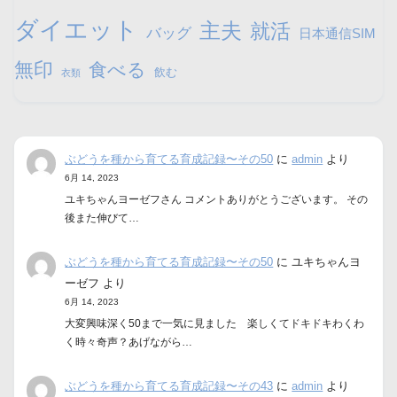
ダイエット
主夫
就活
バッグ
日本通信SIM
無印
食べる
飲む
衣類
ぶどうを種から育てる育成記録〜その50
に
admin
より
6月 14, 2023
ユキちゃんヨーゼフさん コメントありがとうございます。 その
後また伸びて…
ぶどうを種から育てる育成記録〜その50
に
ユキちゃんヨ
ーゼフ
より
6月 14, 2023
大変興味深く50まで一気に見ました 楽しくてドキドキわくわ
く時々奇声？あげながら…
ぶどうを種から育てる育成記録〜その43
に
admin
より