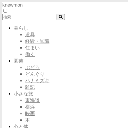
knewmon
暮らし
道具
経験・知識
住まい
働く
園芸
ぶどう
どんぐり
ハナミズキ
雑記
小さな旅
東海道
横浜
映画
本
心と体