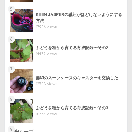
5
KEEN JASPERの靴紐がほどけないようにする
方法
17926 views
6
ぶどうを種から育てる育成記録〜その2
14479 views
7
無印のスーツケースのキャスターを交換した
12308 views
8
ぶどうを種から育てる育成記録〜その3
10768 views
9