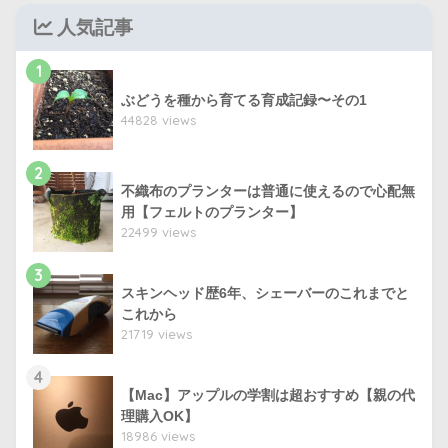
人気記事
1
ぶどうを種から育てる育成記録〜その1
44828 views
2
不織布のプランターは普通に使えるので心配無
用【フェルトのプランター】
22499 views
3
スキンヘッド歴6年、シェーバーのこれまでと
これから
21719 views
4
【Mac】アップルの学割は超おすすめ【親の代
理購入OK】
18986 views