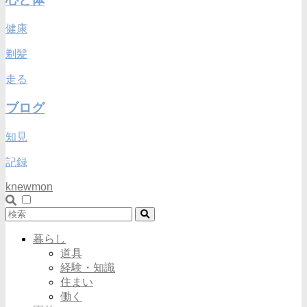
健康
剃髪
走る
ブログ
知見
記録
knewmon
暮らし
道具
経験・知識
住まい
働く