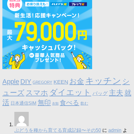
キッチン
お金
シ
Apple
DIY
KEEN
GREGORY
ダイエット
ューズ
スマホ
主夫
就
バッグ
活
無印
食べる
日本通信SIM
飲む
衣類
ぶどうを種から育てる育成記録〜その50
に
admin
よ