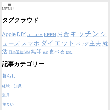
MENU
タグクラウド
キッチン
お金
シ
Apple
DIY
KEEN
GREGORY
ダイエット
ューズ
スマホ
主夫
就
バッグ
活
無印
食べる
日本通信SIM
飲む
衣類
記事カテゴリー
暮らし
経験・知識
道具
住まい