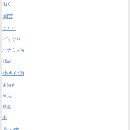
働く
園芸
ぶどう
どんぐり
ハナミズキ
雑記
小さな旅
東海道
横浜
映画
本
心と体