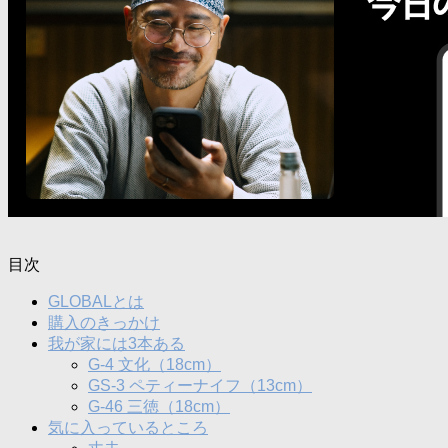
目次
GLOBALとは
購入のきっかけ
我が家には3本ある
G-4 文化（18cm）
GS-3 ペティーナイフ（13cm）
G-46 三徳（18cm）
気に入っているところ