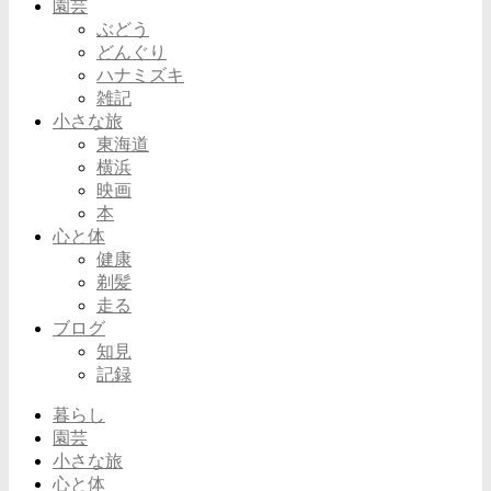
園芸
ぶどう
どんぐり
ハナミズキ
雑記
小さな旅
東海道
横浜
映画
本
心と体
健康
剃髪
走る
ブログ
知見
記録
暮らし
園芸
小さな旅
心と体