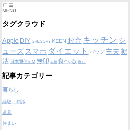
MENU
タグクラウド
キッチン
お金
シ
Apple
DIY
KEEN
GREGORY
ダイエット
ューズ
スマホ
主夫
就
バッグ
活
無印
食べる
日本通信SIM
飲む
衣類
記事カテゴリー
暮らし
経験・知識
道具
住まい