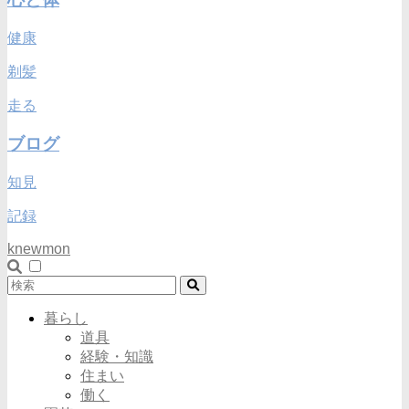
健康
剃髪
走る
ブログ
知見
記録
knewmon
暮らし
道具
経験・知識
住まい
働く