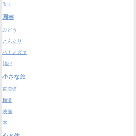
働く
園芸
ぶどう
どんぐり
ハナミズキ
雑記
小さな旅
東海道
横浜
映画
本
心と体