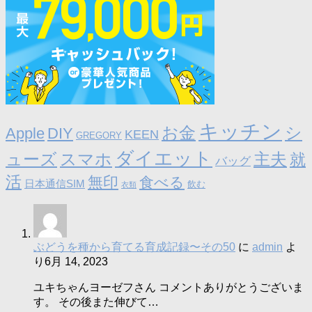
キッチン
お金
シ
Apple
DIY
KEEN
GREGORY
ダイエット
ューズ
スマホ
主夫
就
バッグ
活
無印
食べる
日本通信SIM
飲む
衣類
ぶどうを種から育てる育成記録〜その50
に
admin
よ
り
6月 14, 2023
ユキちゃんヨーゼフさん コメントありがとうございま
す。 その後また伸びて…