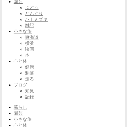
園芸
ぶどう
どんぐり
ハナミズキ
雑記
小さな旅
東海道
横浜
映画
本
心と体
健康
剃髪
走る
ブログ
知見
記録
暮らし
園芸
小さな旅
心と体