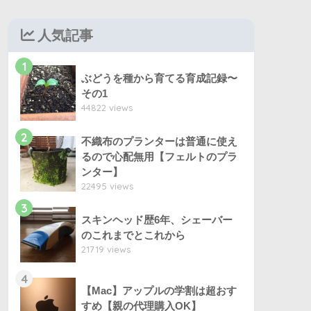
人気記事
1
ぶどうを種から育てる育成記録〜
その1
44822 views
2
不織布のプランターは普通に使え
るので心配無用【フェルトのプラ
ンター】
22495 views
3
スキンヘッド歴6年、シェーバー
のこれまでとこれから
21719 views
4
【Mac】アップルの学割は超おす
すめ【親の代理購入OK】