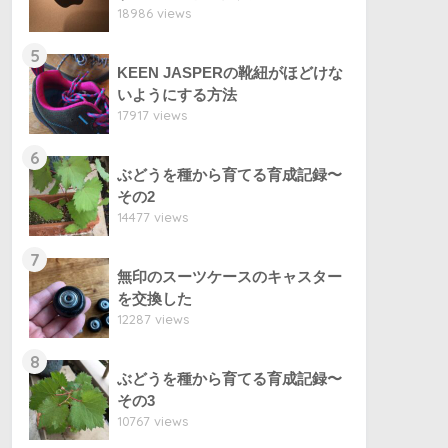
18986 views
5
KEEN JASPERの靴紐がほどけな
いようにする方法
17917 views
6
ぶどうを種から育てる育成記録〜
その2
14477 views
7
無印のスーツケースのキャスター
を交換した
12287 views
8
ぶどうを種から育てる育成記録〜
その3
10767 views