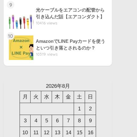
9
光ケーブルをエアコンの配管から
引き込んだ話【エアコンダクト】
10416 views
10
AmazonでLINE Payカードを使う
といつ引き落とされるのか？
10319 views
2026年8月
月
火
水
木
金
土
日
1
2
3
4
5
6
7
8
9
10
11
12
13
14
15
16