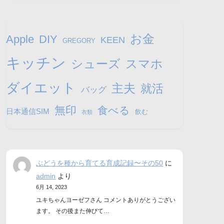
お金
Apple
DIY
KEEN
GREGORY
キッチン
シューズ
スマホ
ダイエット
主夫
就活
バッグ
無印
食べる
日本通信SIM
飲む
衣類
ぶどうを種から育てる育成記録〜その50
に
admin
より
6月 14, 2023
ユキちゃんヨーゼフさん コメントありがとうござい
ます。 その後また伸びて…