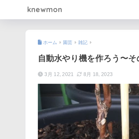
knewmon
ホーム
園芸
雑記
自動水やり機を作ろう〜そ
3月 12, 2021
8月 18, 2023