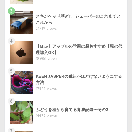
3
スキンヘッド歴6年、シェーバーのこれまでと
これから
21719 views
4
【Mac】アップルの学割は超おすすめ【親の代
理購入OK】
18986 views
5
KEEN JASPERの靴紐がほどけないようにする
方法
17923 views
6
ぶどうを種から育てる育成記録〜その2
14479 views
7