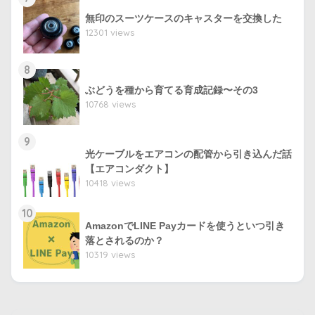
無印のスーツケースのキャスターを交換した
12301 views
8
ぶどうを種から育てる育成記録〜その3
10768 views
9
光ケーブルをエアコンの配管から引き込んだ話
【エアコンダクト】
10418 views
10
AmazonでLINE Payカードを使うといつ引き
落とされるのか？
10319 views