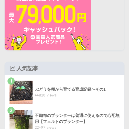
人気記事
1
ぶどうを種から育てる育成記録〜その1
44828 views
2
不織布のプランターは普通に使えるので心配無
用【フェルトのプランター】
22497 views