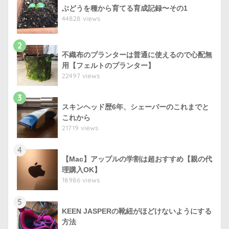
ぶどうを種から育てる育成記録〜その1
44828 views
2
不織布のプランターは普通に使えるので心配無
用【フェルトのプランター】
22497 views
3
スキンヘッド歴6年、シェーバーのこれまでと
これから
21719 views
4
【Mac】アップルの学割は超おすすめ【親の代
理購入OK】
18986 views
5
KEEN JASPERの靴紐がほどけないようにする
方法