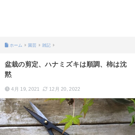
ホーム
園芸
雑記
盆栽の剪定、ハナミズキは順調、柿は沈
黙
4月 19, 2021
12月 20, 2022