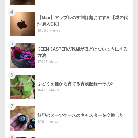
4
【Mac】アップルの学割は超おすすめ【親の代
理購入OK】
18986 views
5
KEEN JASPERの靴紐がほどけないようにする
方法
17923 views
6
ぶどうを種から育てる育成記録〜その2
14479 views
7
無印のスーツケースのキャスターを交換した
12303 views
8