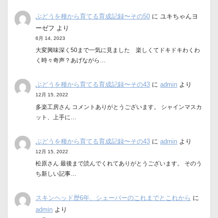
ぶどうを種から育てる育成記録〜その50
に
ユキちゃんヨ
ーゼフ
より
6月 14, 2023
大変興味深く50まで一気に見ました 楽しくてドキドキわくわ
く時々奇声？あげながら…
ぶどうを種から育てる育成記録〜その43
に
admin
より
12月 15, 2022
多楽工房さん コメントありがとうございます。 シャインマスカ
ット、上手に…
ぶどうを種から育てる育成記録〜その43
に
admin
より
12月 15, 2022
松原さん 最後まで読んでくれてありがとうございます。 そのう
ち新しい記事…
スキンヘッド歴6年、シェーバーのこれまでとこれから
に
admin
より