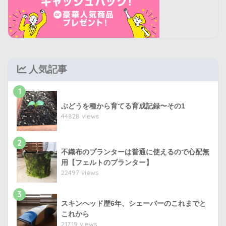
人気記事
1
ぶどうを種から育てる育成記録〜その1
44828 views
2
不織布のプランターは普通に使えるので心配無
用【フェルトのプランター】
22497 views
3
スキンヘッド歴6年、シェーバーのこれまでと
これから
21719 views