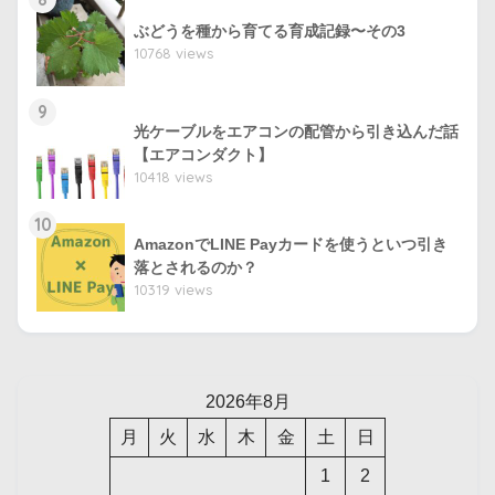
ぶどうを種から育てる育成記録〜その3
10768 views
9
光ケーブルをエアコンの配管から引き込んだ話
【エアコンダクト】
10418 views
10
AmazonでLINE Payカードを使うといつ引き
落とされるのか？
10319 views
2026年8月
月
火
水
木
金
土
日
1
2