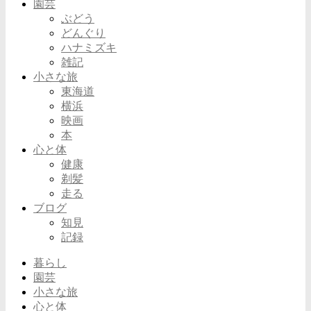
園芸
ぶどう
どんぐり
ハナミズキ
雑記
小さな旅
東海道
横浜
映画
本
心と体
健康
剃髪
走る
ブログ
知見
記録
暮らし
園芸
小さな旅
心と体