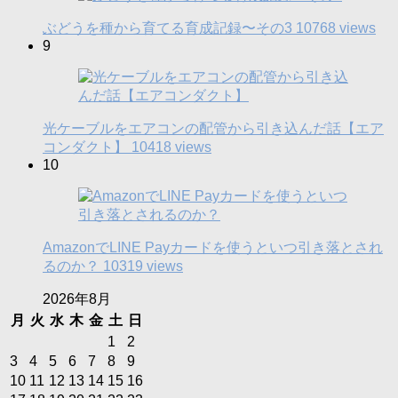
ぶどうを種から育てる育成記録〜その3
10768 views
9
光ケーブルをエアコンの配管から引き込んだ話【エア
コンダクト】
10418 views
10
AmazonでLINE Payカードを使うといつ引き落とされ
るのか？
10319 views
2026年8月
月
火
水
木
金
土
日
1
2
3
4
5
6
7
8
9
10
11
12
13
14
15
16