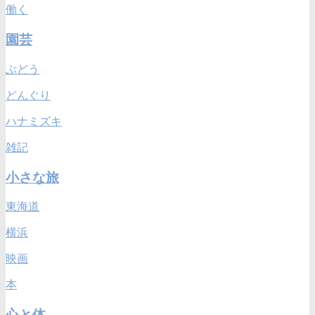
働く
園芸
ぶどう
どんぐり
ハナミズキ
雑記
小さな旅
東海道
横浜
映画
本
心と体