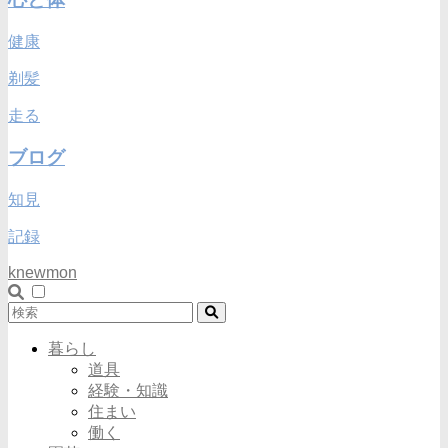
健康
剃髪
走る
ブログ
知見
記録
knewmon
暮らし
道具
経験・知識
住まい
働く