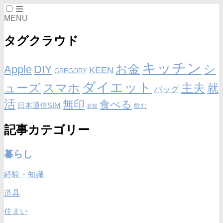
MENU
タグクラウド
キッチン
お金
シ
Apple
DIY
KEEN
GREGORY
ダイエット
ューズ
スマホ
主夫
就
バッグ
活
無印
食べる
日本通信SIM
飲む
衣類
記事カテゴリー
暮らし
経験・知識
道具
住まい