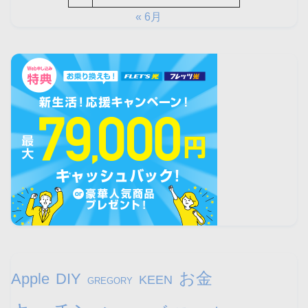
« 6月
お金
Apple
DIY
KEEN
GREGORY