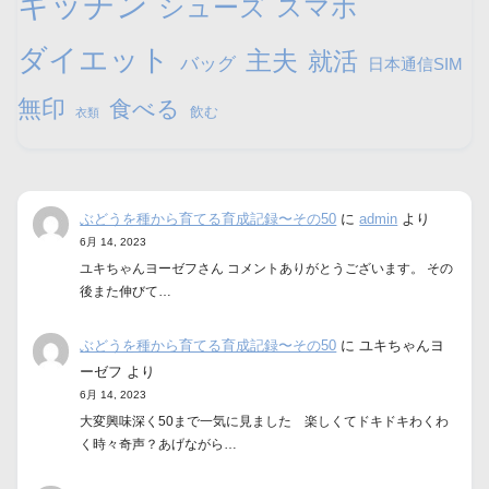
キッチン
シューズ
スマホ
ダイエット
主夫
就活
バッグ
日本通信SIM
無印
食べる
飲む
衣類
ぶどうを種から育てる育成記録〜その50
に
admin
より
6月 14, 2023
ユキちゃんヨーゼフさん コメントありがとうございます。 その
後また伸びて…
ぶどうを種から育てる育成記録〜その50
に
ユキちゃんヨ
ーゼフ
より
6月 14, 2023
大変興味深く50まで一気に見ました 楽しくてドキドキわくわ
く時々奇声？あげながら…