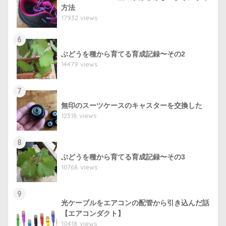
方法
17932 views
6
ぶどうを種から育てる育成記録〜その2
14479 views
7
無印のスーツケースのキャスターを交換した
12318 views
8
ぶどうを種から育てる育成記録〜その3
10768 views
9
光ケーブルをエアコンの配管から引き込んだ話
【エアコンダクト】
10418 views