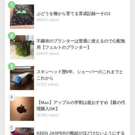
1
ぶどうを種から育てる育成記録〜その1
44829 views
2
不織布のプランターは普通に使えるので心配無
用【フェルトのプランター】
22499 views
3
スキンヘッド歴6年、シェーバーのこれまでと
これから
21720 views
4
【Mac】アップルの学割は超おすすめ【親の代
理購入OK】
18986 views
5
KEEN JASPERの靴紐がほどけないようにする