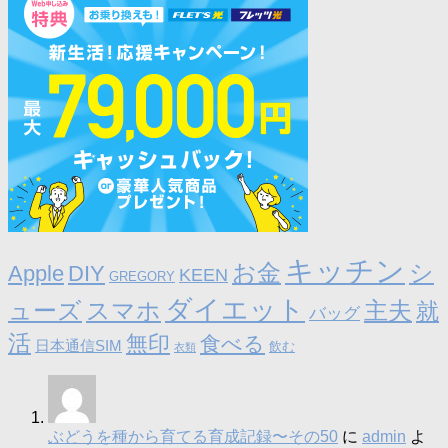
キッチン
お金
シ
Apple
DIY
KEEN
GREGORY
ダイエット
ューズ
スマホ
主夫
就
バッグ
活
無印
食べる
日本通信SIM
飲む
衣類
ぶどうを種から育てる育成記録〜その50
に
admin
よ