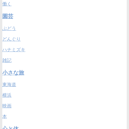
働く
園芸
ぶどう
どんぐり
ハナミズキ
雑記
小さな旅
東海道
横浜
映画
本
心と体