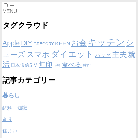
MENU
タグクラウド
キッチン
お金
シ
Apple
DIY
KEEN
GREGORY
ダイエット
ューズ
スマホ
主夫
就
バッグ
活
無印
食べる
日本通信SIM
飲む
衣類
記事カテゴリー
暮らし
経験・知識
道具
住まい