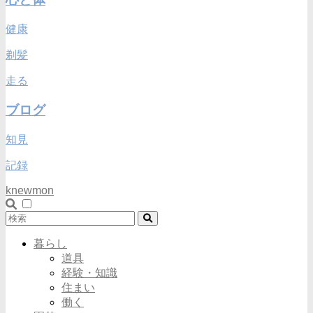
健康
剃髪
走る
ブログ
知見
記録
knewmon
暮らし
道具
経験・知識
住まい
働く