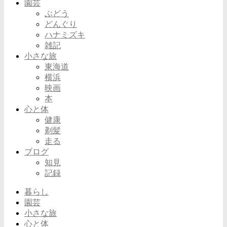
園芸
ぶどう
どんぐり
ハナミズキ
雑記
小さな旅
東海道
横浜
映画
本
心と体
健康
剃髪
走る
ブログ
知見
記録
暮らし
園芸
小さな旅
心と体