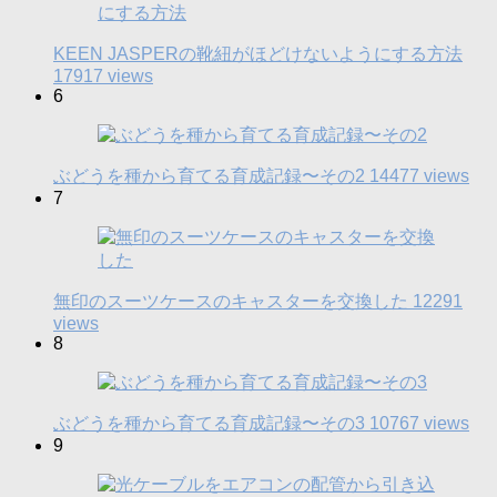
KEEN JASPERの靴紐がほどけないようにする方法
17917 views
6
ぶどうを種から育てる育成記録〜その2
14477 views
7
無印のスーツケースのキャスターを交換した
12291
views
8
ぶどうを種から育てる育成記録〜その3
10767 views
9