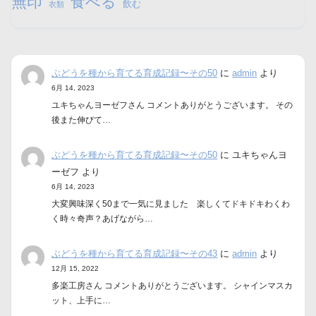
無印
食べる
飲む
衣類
ぶどうを種から育てる育成記録〜その50
に
admin
より
6月 14, 2023
ユキちゃんヨーゼフさん コメントありがとうございます。 その
後また伸びて…
ぶどうを種から育てる育成記録〜その50
に
ユキちゃんヨ
ーゼフ
より
6月 14, 2023
大変興味深く50まで一気に見ました 楽しくてドキドキわくわ
く時々奇声？あげながら…
ぶどうを種から育てる育成記録〜その43
に
admin
より
12月 15, 2022
多楽工房さん コメントありがとうございます。 シャインマスカ
ット、上手に…