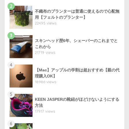
2
不織布のプランターは普通に使えるので心配無
用【フェルトのプランター】
22495 views
3
スキンヘッド歴6年、シェーバーのこれまでと
これから
21719 views
4
【Mac】アップルの学割は超おすすめ【親の代
理購入OK】
18986 views
5
KEEN JASPERの靴紐がほどけないようにする
方法
17917 views
6