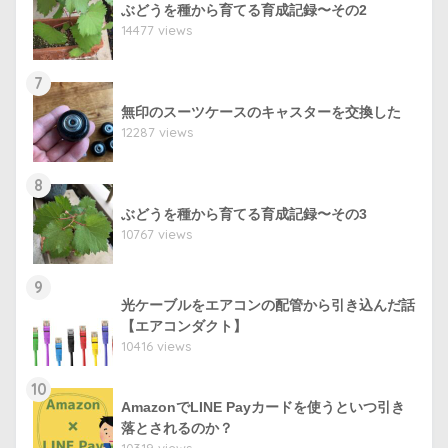
ぶどうを種から育てる育成記録〜その2
14477 views
7
無印のスーツケースのキャスターを交換した
12287 views
8
ぶどうを種から育てる育成記録〜その3
10767 views
9
光ケーブルをエアコンの配管から引き込んだ話
【エアコンダクト】
10416 views
10
AmazonでLINE Payカードを使うといつ引き
落とされるのか？
10319 views