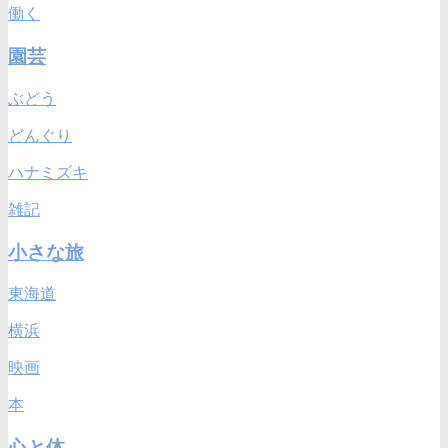
働く
園芸
ぶどう
どんぐり
ハナミズキ
雑記
小さな旅
東海道
横浜
映画
本
心と体