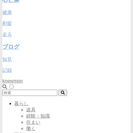
健康
剃髪
走る
ブログ
知見
記録
knewmon
暮らし
道具
経験・知識
住まい
働く