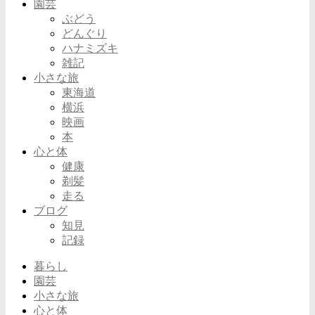
園芸
ぶどう
どんぐり
ハナミズキ
雑記
小さな旅
東海道
横浜
映画
本
心と体
健康
剃髪
走る
ブログ
知見
記録
暮らし
園芸
小さな旅
心と体