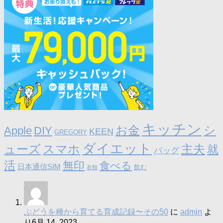
キッチン
お金
シ
Apple
DIY
KEEN
GREGORY
ダイエット
ューズ
スマホ
主夫
就
バッグ
活
無印
食べる
日本通信SIM
飲む
衣類
ぶどうを種から育てる育成記録〜その50
に
admin
よ
り
6月 14, 2023