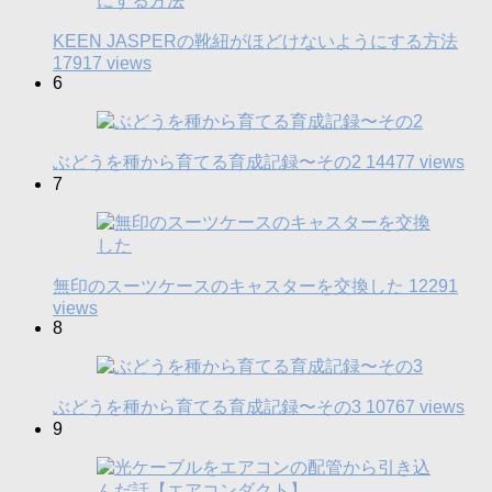
KEEN JASPERの靴紐がほどけないようにする方法
17917 views
6
ぶどうを種から育てる育成記録〜その2
14477 views
7
無印のスーツケースのキャスターを交換した
12291
views
8
ぶどうを種から育てる育成記録〜その3
10767 views
9