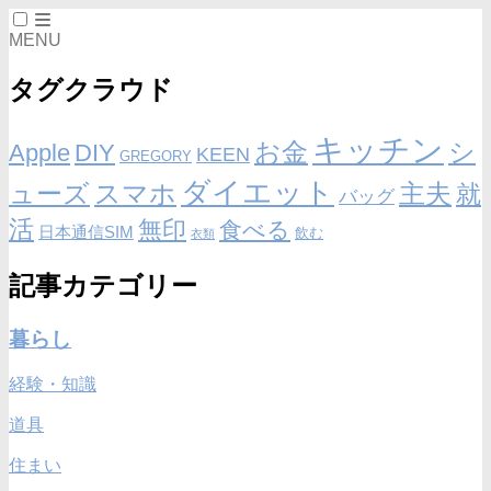
MENU
タグクラウド
キッチン
お金
シ
Apple
DIY
KEEN
GREGORY
ダイエット
ューズ
スマホ
主夫
就
バッグ
活
無印
食べる
日本通信SIM
飲む
衣類
記事カテゴリー
暮らし
経験・知識
道具
住まい