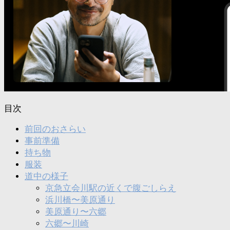
目次
前回のおさらい
事前準備
持ち物
服装
道中の様子
京急立会川駅の近くで腹ごしらえ
浜川橋〜美原通り
美原通り〜六郷
六郷〜川崎