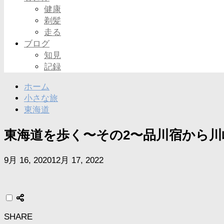
健康
剃髪
走る
ブログ
知見
記録
ホーム
小さな旅
東海道
東海道を歩く〜その2〜品川宿から川
9月 16, 2020
12月 17, 2022
SHARE