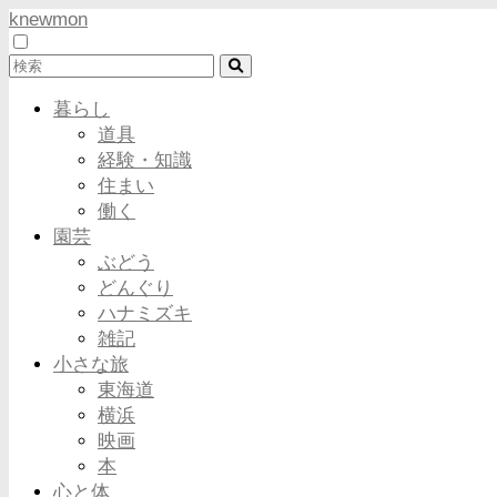
knewmon
暮らし
道具
経験・知識
住まい
働く
園芸
ぶどう
どんぐり
ハナミズキ
雑記
小さな旅
東海道
横浜
映画
本
心と体