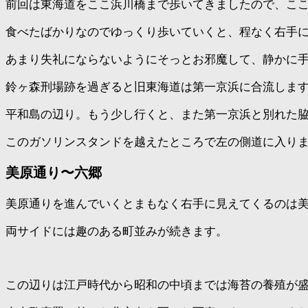
前回は東海道をここ浜川橋まで歩いてきましたので、こ
食べたばかりなのでゆっくり歩いていくと、程なく右手
あまり失礼にならないようにそっとお邪魔して、静かに
鈴ヶ森刑場跡を過ぎると旧東海道は第一京浜に合流しま
平和島の辺り。もう少し行くと、また第一京浜と別れた
このガソリンスタンドを越えたところで左の側道に入り
美原通り〜六郷
美原通りを進んでいくとまもなく右手に見えてくるのは
両サイドには趣のある町並みが続きます。
この辺りは江戸時代から昭和の中頃までは海苔の養殖が