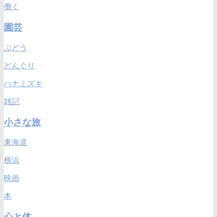
働く
園芸
ぶどう
どんぐり
ハナミズキ
雑記
小さな旅
東海道
横浜
映画
本
心と体