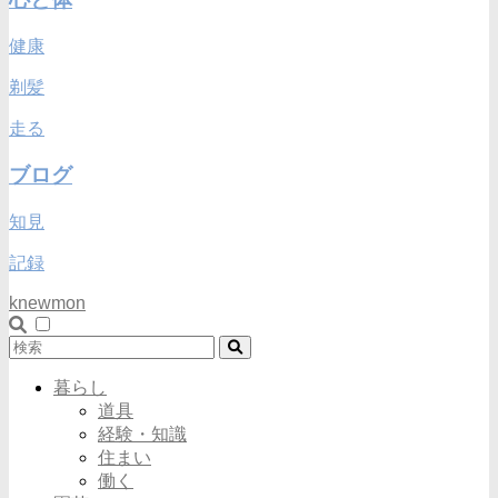
健康
剃髪
走る
ブログ
知見
記録
knewmon
暮らし
道具
経験・知識
住まい
働く