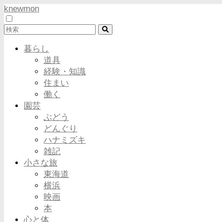
knewmon
暮らし
道具
経験・知識
住まい
働く
園芸
ぶどう
どんぐり
ハナミズキ
雑記
小さな旅
東海道
横浜
映画
本
心と体