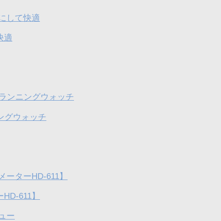
快適
ニングウォッチ
D-611】