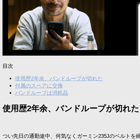
目次
使用歴2年余、バンドループが切れた
付属のスペアに交換
バンドループは消耗品
使用歴2年余、バンドループが切れた
つい先日の通勤途中、何気なくガーミン235Jのベルト