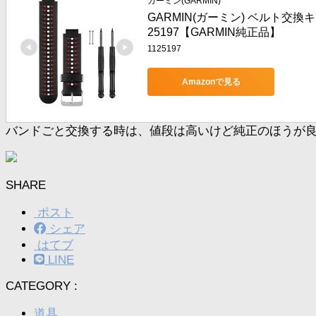
ガーミン(GARMIN)
GARMIN(ガーミン) ベルト交換キット For
25197【GARMIN純正品】
1125197
Amazonで見る
バンドごと交換する時は、値段は高いけど純正のほうが
SHARE
ポスト
シェア
はてブ
LINE
CATEGORY :
道具