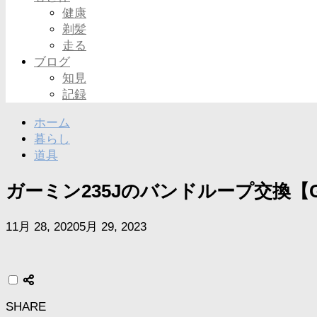
健康
剃髪
走る
ブログ
知見
記録
ホーム
暮らし
道具
ガーミン235Jのバンドループ交換【GAR
11月 28, 2020
5月 29, 2023
SHARE