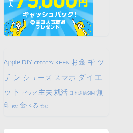
キッ
お金
Apple
DIY
KEEN
GREGORY
チン
ダイエ
シューズ
スマホ
ット
主夫
就活
無
バッグ
日本通信SIM
印
食べる
飲む
衣類