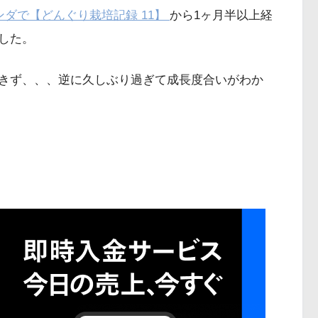
ダで【どんぐり栽培記録 11】
から1ヶ月半以上経
した。
きず、、、逆に久しぶり過ぎて成長度合いがわか