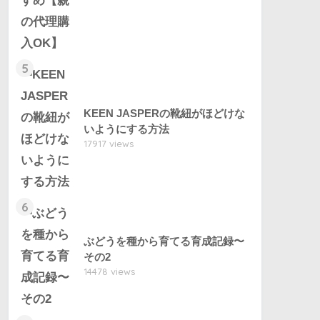
5
KEEN JASPERの靴紐がほどけな
いようにする方法
17917 views
6
ぶどうを種から育てる育成記録〜
その2
14478 views