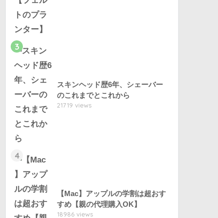
3
スキンヘッド歴6年、シェーバー
のこれまでとこれから
21719 views
4
【Mac】アップルの学割は超おす
すめ【親の代理購入OK】
18986 views