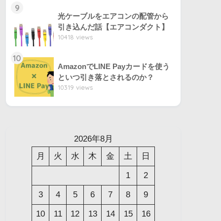
9
光ケーブルをエアコンの配管から
引き込んだ話【エアコンダクト】
10418 views
10
AmazonでLINE Payカードを使う
といつ引き落とされるのか？
10319 views
2026年8月
月
火
水
木
金
土
日
1
2
3
4
5
6
7
8
9
10
11
12
13
14
15
16