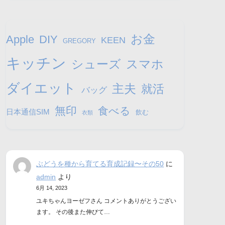
お金
Apple
DIY
KEEN
GREGORY
キッチン
シューズ
スマホ
ダイエット
主夫
就活
バッグ
無印
食べる
日本通信SIM
飲む
衣類
ぶどうを種から育てる育成記録〜その50
に
admin
より
6月 14, 2023
ユキちゃんヨーゼフさん コメントありがとうござい
ます。 その後また伸びて…