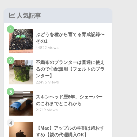
人気記事
1
ぶどうを種から育てる育成記録〜
その1
44822 views
2
不織布のプランターは普通に使え
るので心配無用【フェルトのプラ
ンター】
22495 views
3
スキンヘッド歴6年、シェーバー
のこれまでとこれから
21719 views
4
【Mac】アップルの学割は超おす
すめ【親の代理購入OK】