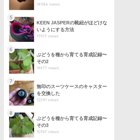
18986 views
5
KEEN JASPERの靴紐がほどけな
いようにする方法
17917 views
6
ぶどうを種から育てる育成記録〜
その2
14477 views
7
無印のスーツケースのキャスター
を交換した
12291 views
8
ぶどうを種から育てる育成記録〜
その3
10767 views