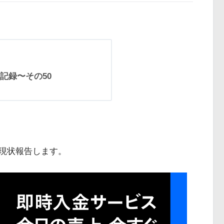
記録〜その50
現状報告します。