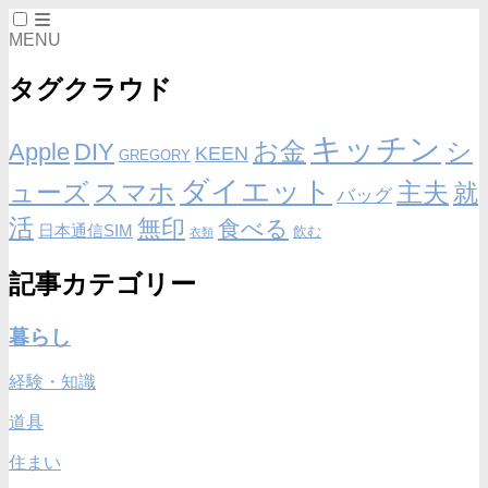
MENU
タグクラウド
キッチン
お金
シ
Apple
DIY
KEEN
GREGORY
ダイエット
ューズ
スマホ
主夫
就
バッグ
活
無印
食べる
日本通信SIM
飲む
衣類
記事カテゴリー
暮らし
経験・知識
道具
住まい