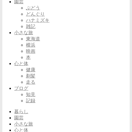
園芸
ぶどう
どんぐり
ハナミズキ
雑記
小さな旅
東海道
横浜
映画
本
心と体
健康
剃髪
走る
ブログ
知見
記録
暮らし
園芸
小さな旅
心と体