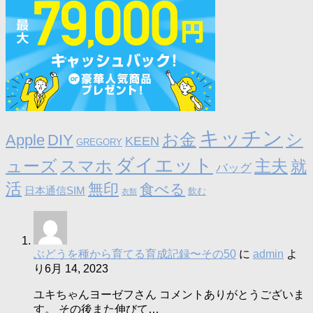
キッチン
お金
シ
Apple
DIY
KEEN
GREGORY
ダイエット
ューズ
スマホ
主夫
就
バッグ
活
無印
食べる
日本通信SIM
飲む
衣類
ぶどうを種から育てる育成記録〜その50
に
admin
よ
り
6月 14, 2023
ユキちゃんヨーゼフさん コメントありがとうございま
す。 その後また伸びて…