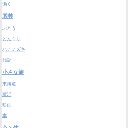
働く
園芸
ぶどう
どんぐり
ハナミズキ
雑記
小さな旅
東海道
横浜
映画
本
心と体