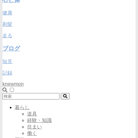
健康
剃髪
走る
ブログ
知見
記録
knewmon
暮らし
道具
経験・知識
住まい
働く