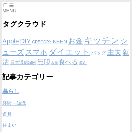
MENU
タグクラウド
キッチン
お金
シ
Apple
DIY
KEEN
GREGORY
ダイエット
ューズ
スマホ
主夫
就
バッグ
活
無印
食べる
日本通信SIM
飲む
衣類
記事カテゴリー
暮らし
経験・知識
道具
住まい