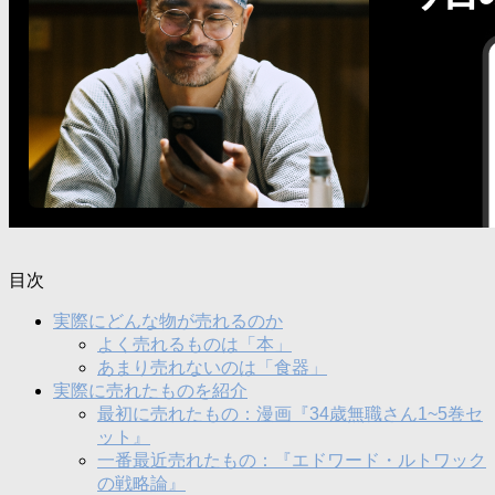
目次
実際にどんな物が売れるのか
よく売れるものは「本」
あまり売れないのは「食器」
実際に売れたものを紹介
最初に売れたもの：漫画『34歳無職さん1~5巻セ
ット』
一番最近売れたもの：『エドワード・ルトワック
の戦略論』