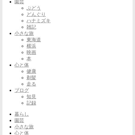
園芸
ぶどう
どんぐり
ハナミズキ
雑記
小さな旅
東海道
横浜
映画
本
心と体
健康
剃髪
走る
ブログ
知見
記録
暮らし
園芸
小さな旅
心と体