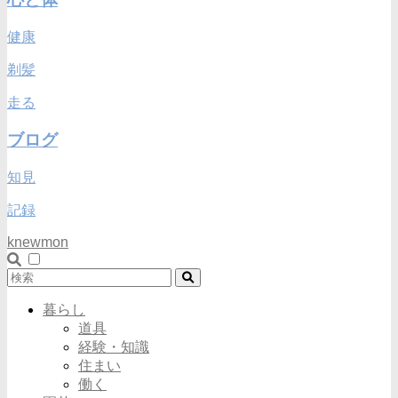
健康
剃髪
走る
ブログ
知見
記録
knewmon
暮らし
道具
経験・知識
住まい
働く