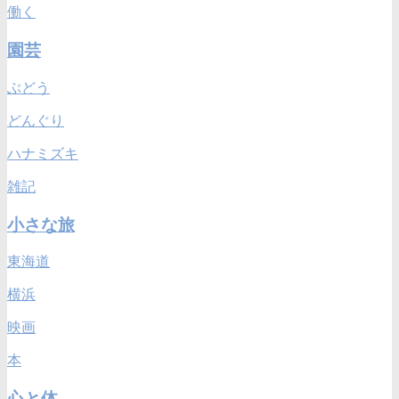
働く
園芸
ぶどう
どんぐり
ハナミズキ
雑記
小さな旅
東海道
横浜
映画
本
心と体