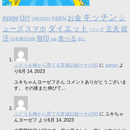
キッチン
お金
シ
Apple
DIY
KEEN
GREGORY
ダイエット
ューズ
スマホ
主夫
就
バッグ
活
無印
食べる
日本通信SIM
飲む
衣類
ぶどうを種から育てる育成記録〜その50
に
admin
よ
り
6月 14, 2023
ユキちゃんヨーゼフさん コメントありがとうございま
す。 その後また伸びて…
ぶどうを種から育てる育成記録〜その50
に
ユキちゃ
んヨーゼフ
より
6月 14, 2023