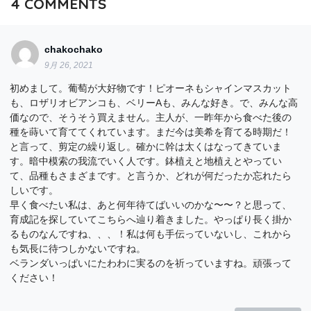
4
COMMENTS
chakochako
9月 26, 2021
初めまして。葡萄が大好物です！ピオーネもシャインマスカット
も、ロザリオビアンコも、ベリーAも、みんな好き。で、みんな高
価なので、そうそう買えません。主人が、一昨年から食べた後の
種を蒔いて育ててくれています。まだ今は美希を育てる時期だ！
と言って、剪定の繰り返し。確かに幹は太くはなってきていま
す。暗中模索の我流でいく人です。鉢植えと地植えとやってい
て、品種もさまざまです。と言うか、どれが何だったか忘れたら
しいです。
早く食べたい私は、あと何年待てばいいのかな〜〜？と思って、
育成記を探していてこちらへ辿り着きました。やっぱり長く掛か
るものなんですね、、、！私は何も手伝っていないし、これから
も気長に待つしかないですね。
ベランダいっぱいにたわわに実るのを祈っていますね。頑張って
ください！