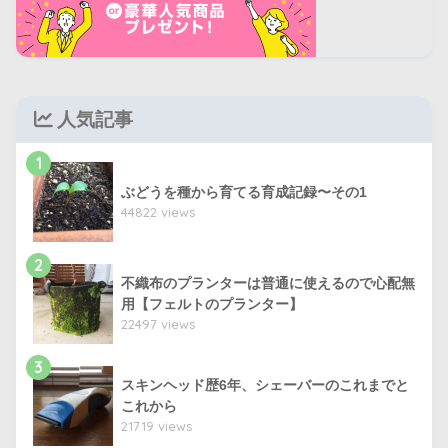
人気記事
1
ぶどうを種から育てる育成記録〜その1
44822 views
2
不織布のプランターは普通に使えるので心配無
用【フェルトのプランター】
22497 views
3
スキンヘッド歴6年、シェーバーのこれまでと
これから
21719 views