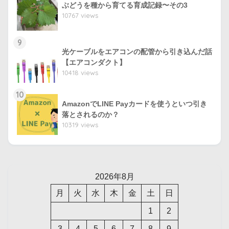
ぶどうを種から育てる育成記録〜その3
10767 views
9
光ケーブルをエアコンの配管から引き込んだ話
【エアコンダクト】
10418 views
10
AmazonでLINE Payカードを使うといつ引き
落とされるのか？
10319 views
2026年8月
月
火
水
木
金
土
日
1
2
3
4
5
6
7
8
9