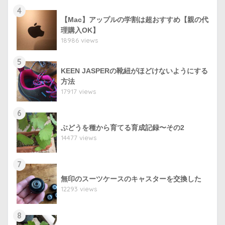
4
【Mac】アップルの学割は超おすすめ【親の代
理購入OK】
18986 views
5
KEEN JASPERの靴紐がほどけないようにする
方法
17917 views
6
ぶどうを種から育てる育成記録〜その2
14477 views
7
無印のスーツケースのキャスターを交換した
12293 views
8