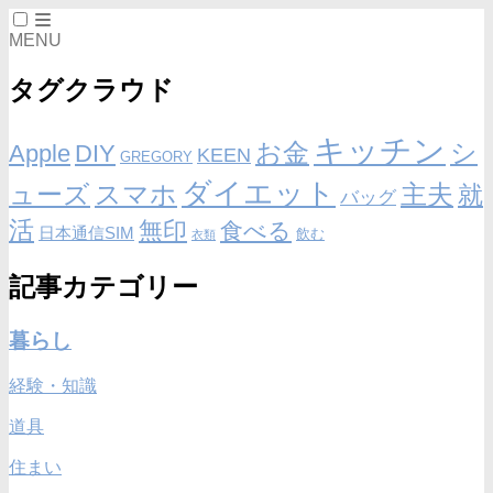
MENU
タグクラウド
キッチン
お金
シ
Apple
DIY
KEEN
GREGORY
ダイエット
ューズ
スマホ
主夫
就
バッグ
活
無印
食べる
日本通信SIM
飲む
衣類
記事カテゴリー
暮らし
経験・知識
道具
住まい