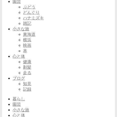
園芸
ぶどう
どんぐり
ハナミズキ
雑記
小さな旅
東海道
横浜
映画
本
心と体
健康
剃髪
走る
ブログ
知見
記録
暮らし
園芸
小さな旅
心と体