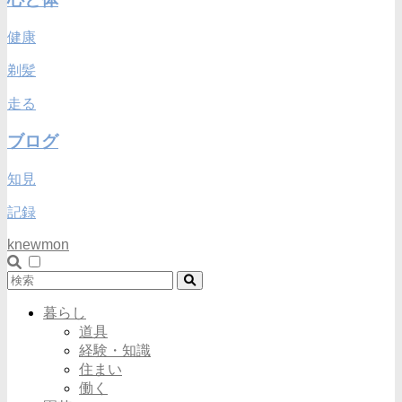
健康
剃髪
走る
ブログ
知見
記録
knewmon
暮らし
道具
経験・知識
住まい
働く