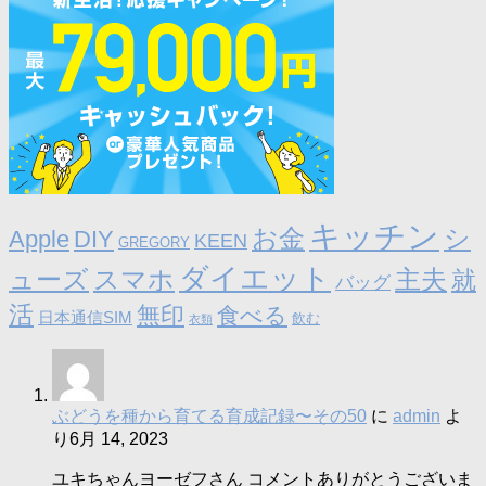
キッチン
お金
シ
Apple
DIY
KEEN
GREGORY
ダイエット
ューズ
スマホ
主夫
就
バッグ
活
無印
食べる
日本通信SIM
飲む
衣類
ぶどうを種から育てる育成記録〜その50
に
admin
よ
り
6月 14, 2023
ユキちゃんヨーゼフさん コメントありがとうございま